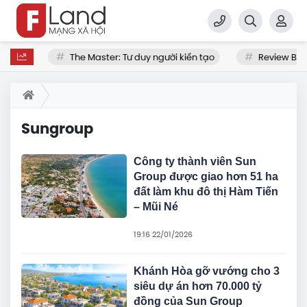
ua nhà
The Master: Tư duy người kiến tạo
Review Bất
Sungroup
Công ty thành viên Sun
Group được giao hơn 51 ha
đất làm khu đô thị Hàm Tiến
– Mũi Né
19:16 22/01/2026
Khánh Hòa gỡ vướng cho 3
siêu dự án hơn 70.000 tỷ
đồng của Sun Group