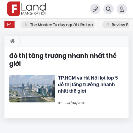
ua nhà
The Master: Tư duy người kiến tạo
Review Bất
đô thị tăng trưởng nhanh nhất thế
giới
TP.HCM và Hà Nội lọt top 5
đô thị tăng trưởng nhanh
nhất thế giới
07:15 24/04/2026