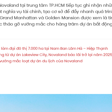
Novaland tại trung tâm TP.HCM tiếp tục ghi nhận nhữ
t nghĩa vụ tài chính, tạo cơ sở để đẩy nhanh quá tr
e Grand Manhattan và Golden Mansion được xem là tín 
c tháo gỡ vướng mắc cho hàng trăm dự án bất động
àm đại đô thị 7.000 ha tại Nam Ban Lâm Hà – Hiệp Thạnh
g từ dự án Lakeview City, Novaland báo lãi trở lại năm 202
 vướng mắc loạt dự án du lịch của Novaland