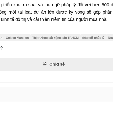
triển khai rà soát và tháo gỡ pháp lý đối với hơn 800 
ộng mới tại loạt dự án lớn được kỳ vọng sẽ góp phần 
kinh tế đô thị và cải thiện niềm tin của người mua nhà.
an
Golden Mansion
Thị trường bất động sản TP.HCM
tháo gỡ pháp lý
Ngu
y?
Chia sẻ