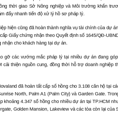
đồng thời giao Sở Nông nghiệp và Môi trường khẩn trươ
m đẩy nhanh tiến độ xử lý hồ sơ pháp lý.
iệp hiện cũng đã hoàn thành nghĩa vụ tài chính của dự á
c cấp Giấy chứng nhận theo Quyết định số 1645/QĐ-UBN
g nhận cho khách hàng tại dự án.
áo gỡ các vướng mắc pháp lý tại nhiều dự án đang góp 
cải thiện nguồn cung, đồng thời hỗ trợ doanh nghiệp t
ovaland đã hoàn tất cấp sổ hồng cho 3.108 căn hộ tại cá
unrise North, Palm A1 (Palm City) và Garden Gate. Tro
cấp khoảng 4.347 sổ hồng cho nhiều dự án tại TP.HCM như
ergate, Golden Mansion, Lakeview và các tòa còn lại của S