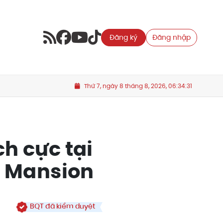
Đăng ký
Đăng nhập
Thứ 7, ngày 8 tháng 8, 2026, 06:34:33
ch cực tại
n Mansion
BQT đã kiểm duyệt