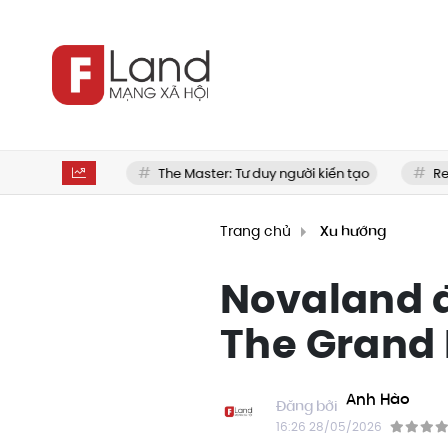
i mua nhà
The Master: Tư duy người kiến tạo
Review 
Trang chủ
Xu hướng
Novaland đó
The Grand
Anh Hào
16:26 28/05/2026