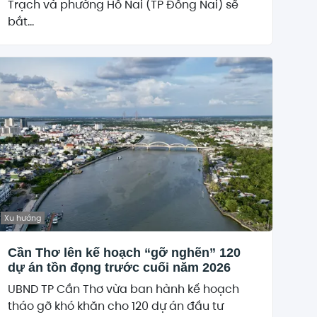
Trạch và phường Hố Nai (TP Đồng Nai) sẽ
bắt...
Xu hướng
Cần Thơ lên kế hoạch “gỡ nghẽn” 120
dự án tồn đọng trước cuối năm 2026
UBND TP Cần Thơ vừa ban hành kế hoạch
tháo gỡ khó khăn cho 120 dự án đầu tư