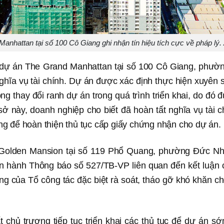
anhattan tại số 100 Cô Giang ghi nhận tín hiệu tích cực về pháp lý.
, dự án The Grand Manhattan tại số 100 Cô Giang, phư
ĩa vụ tài chính. Dự án được xác định thực hiện xuyên su
ng thay đổi ranh dự án trong quá trình triển khai, do đó 
sở này, doanh nghiệp cho biết đã hoàn tất nghĩa vụ tài 
g để hoàn thiện thủ tục cấp giấy chứng nhận cho dự án.
n Golden Mansion tại số 119 Phổ Quang, phường Đức Nh
hành Thông báo số 527/TB-VP liên quan đến kết luận
g của Tổ công tác đặc biệt rà soát, tháo gỡ khó khăn ch
chủ trương tiếp tục triển khai các thủ tục để dự án sớ