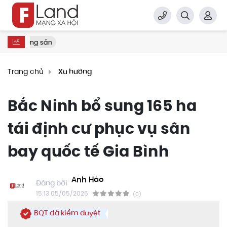
ất động sản
Trang chủ
Xu hướng
Bắc Ninh bổ sung 165 ha
tái định cư phục vụ sân
bay quốc tế Gia Bình
Anh Hào
15:13 05/05/2026
(0)
BQT đã kiểm duyệt