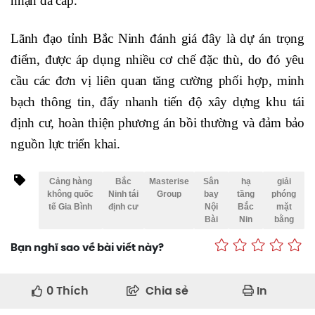
nhận đã cấp.
Lãnh đạo tỉnh Bắc Ninh đánh giá đây là dự án trọng
điểm, được áp dụng nhiều cơ chế đặc thù, do đó yêu
cầu các đơn vị liên quan tăng cường phối hợp, minh
bạch thông tin, đẩy nhanh tiến độ xây dựng khu tái
định cư, hoàn thiện phương án bồi thường và đảm bảo
nguồn lực triển khai.
Cảng hàng
Bắc
Masterise
Sân
hạ
giải
không quốc
Ninh tái
Group
bay
tầng
phóng
tế Gia Bình
định cư
Nội
Bắc
mặt
Bài
Nin
bằng
Bạn nghĩ sao về bài viết này?
0
Thích
Chia sẻ
In