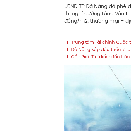
UBND TP Đà Nẵng đã phê duy
thị nghỉ dưỡng Làng Vân the
đồng/m2, thương mại – dịch
Trung tâm Tài chính Quốc t
Đà Nẵng sắp đấu thầu khu đ
Cần Giờ: Từ “điểm đến trên