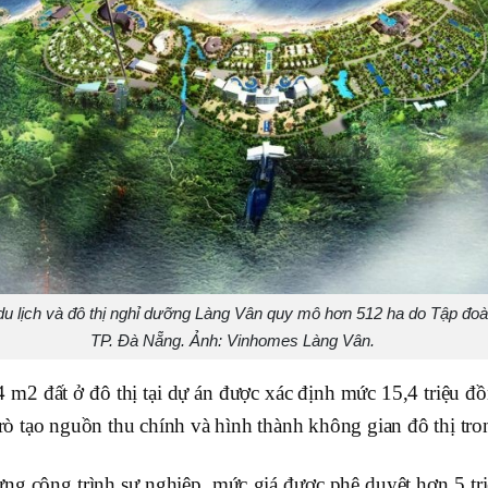
 lịch và đô thị nghỉ dưỡng Làng Vân quy mô hơn 512 ha do Tập đoàn
TP. Đà Nẵng. Ảnh: Vinhomes Làng Vân.
 m2 đất ở đô thị tại dự án được xác định mức 15,4 triệu đ
 trò tạo nguồn thu chính và hình thành không gian đô thị tr
ng công trình sự nghiệp, mức giá được phê duyệt hơn 5 tr