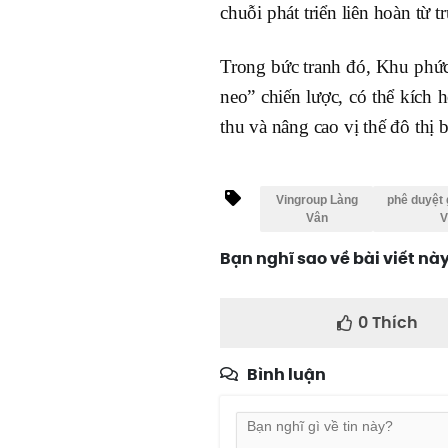
chuỗi phát triển liên hoàn từ 
Trong bức tranh đó, Khu phứ
neo” chiến lược, có thể kích 
thu và nâng cao vị thế đô thị
Vingroup Làng
phê duyệt 
Vân
V
Bạn nghĩ sao về bài viết nà
0
Thích
Bình luận