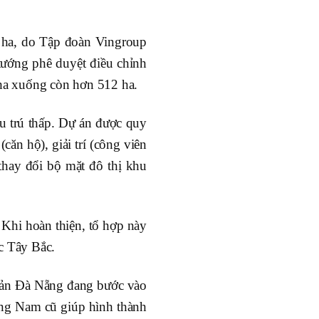
 ha, do Tập đoàn Vingroup
tướng phê duyệt điều chỉnh
 ha xuống còn hơn 512 ha.
u trú thấp. Dự án được quy
căn hộ), giải trí (công viên
thay đổi bộ mặt đô thị khu
Khi hoàn thiện, tổ hợp này
ực Tây Bắc.
g sản Đà Nẵng đang bước vào
uảng Nam cũ giúp hình thành