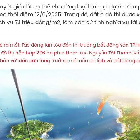
ệt giá đất cụ thể cho từng loại hình tại dự án Khu 
o thời điểm 12/6/2025. Trong đó, đất ở đô thị được xá
 vụ 7,1 triệu đồng/m2, làm căn cứ tính nghĩa vụ tài 
ế ra mắt: Tác động lan tỏa đến thị trường bất động sản TP.
ô thị hỗn hợp 296 ha phía Nam trục Nguyễn Tất Thành, vốn
 bản vẽ” đến cực tăng trưởng mới của du lịch và bất động