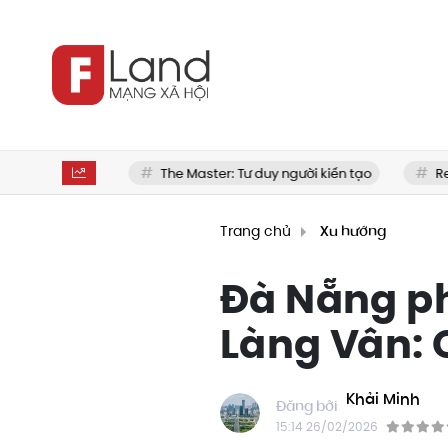
đi mua nhà
The Master: Tư duy người kiến tạo
Review
Trang chủ
Xu hướng
Đà Nẵng ph
Làng Vân: 
Khải Minh
15:14 26/02/2026