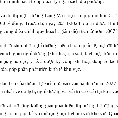
 tính minh bạch trong quản lý ngân sách địa phương.
 và đô thị nghỉ dưỡng Làng Vân hiện có quy mô hơn 512
000 tỷ đồng. Trước đó, ngày 20/11/2024, dự án được Thủ 
g cũng điều chỉnh quy hoạch, giảm diện tích từ hơn 1.067
hình “thành phố nghỉ dưỡng” tiêu chuẩn quốc tế, mật độ lư
n ích gồm nghỉ dưỡng (khách sạn, resort, biệt thự), lưu trú (
mại, giáo dục, y tế… được kỳ vọng khi hoạt động sẽ tạo 
tỏa, góp phần phát triển kinh tế khu vực.
đầu tiên của dự án dự kiến đưa vào vận hành từ năm 2027. 
m nhấn về du lịch, nghỉ dưỡng và giải trí cao cấp tại khu v
giới và mở rộng không gian phát triển, thị trường bất độn
c tăng thêm quỹ đất và mở rộng trục kết nối với khu vực Q