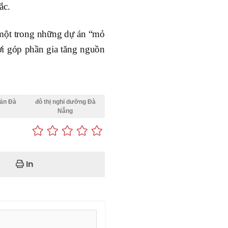
ắc.
 một trong những dự án “mỏ
hời góp phần gia tăng nguồn
sản Đà
đô thị nghỉ dưỡng Đà
g
Nẵng
In