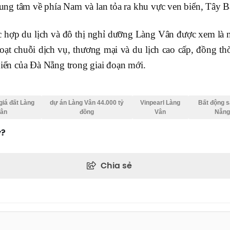
trung tâm về phía Nam và lan tỏa ra khu vực ven biển, Tây B
c hợp du lịch và đô thị nghỉ dưỡng Làng Vân được xem là
hoạt chuỗi dịch vụ, thương mại và du lịch cao cấp, đồng t
 biển của Đà Nẵng trong giai đoạn mới.
giá đất Làng
dự án Làng Vân 44.000 tỷ
Vinpearl Làng
Bất động 
ân
đồng
Vân
Nẵn
y?
Chia sẻ