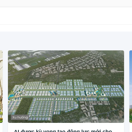
Xu hướng
AI được kỳ vọng tạo động lực mới cho