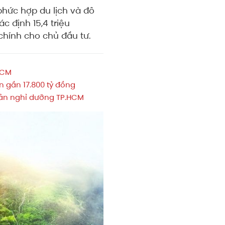
phức hợp du lịch và đô
c định 15,4 triệu
chính cho chủ đầu tư.
HCM
 gần 17.800 tỷ đồng
 sản nghỉ dưỡng TP.HCM