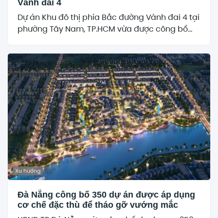
Vành đai 4
Dự án Khu đô thị phía Bắc đường Vành đai 4 tại
phường Tây Nam, TP.HCM vừa được công bố...
Xu hướng
Đà Nẵng công bố 350 dự án được áp dụng
cơ chế đặc thù để tháo gỡ vướng mắc