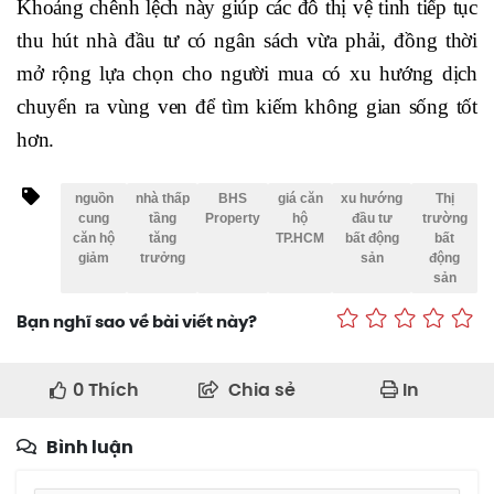
Khoảng chênh lệch này giúp các đô thị vệ tinh tiếp tục
thu hút nhà đầu tư có ngân sách vừa phải, đồng thời
mở rộng lựa chọn cho người mua có xu hướng dịch
chuyển ra vùng ven để tìm kiếm không gian sống tốt
hơn.
nguồn
nhà thấp
BHS
giá căn
xu hướng
Thị
cung
tầng
Property
hộ
đầu tư
trường
căn hộ
tăng
TP.HCM
bất động
bất
giảm
trưởng
sản
động
sản
Bạn nghĩ sao về bài viết này?
0
Thích
Chia sẻ
In
Bình luận