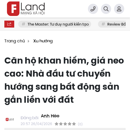
à
The Master: Tư duy người kiến tạo
Review Bất độn
Trang chủ
Xu hướng
Căn hộ khan hiếm, giá neo
cao: Nhà đầu tư chuyển
hướng sang bất động sản
gắn liền với đất
Anh Hào
20:57 26/04/2026
(0)