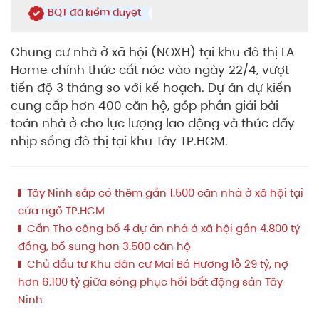
BQT đã kiểm duyệt
Chung cư nhà ở xã hội (NOXH) tại khu đô thị LA
Home chính thức cất nóc vào ngày 22/4, vượt
tiến độ 3 tháng so với kế hoạch. Dự án dự kiến
cung cấp hơn 400 căn hộ, góp phần giải bài
toán nhà ở cho lực lượng lao động và thúc đẩy
nhịp sống đô thị tại khu Tây TP.HCM.
Tây Ninh sắp có thêm gần 1.500 căn nhà ở xã hội tại
cửa ngõ TP.HCM
Cần Thơ công bố 4 dự án nhà ở xã hội gần 4.800 tỷ
đồng, bổ sung hơn 3.500 căn hộ
Chủ đầu tư Khu dân cư Mai Bá Hương lỗ 29 tỷ, nợ
hơn 6.100 tỷ giữa sóng phục hồi bất động sản Tây
Ninh