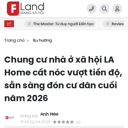
a nhà
The Master: Tư duy người kiến tạo
Review Bất 
Trang chủ
Xu hướng
Chung cư nhà ở xã hội LA
Home cất nóc vượt tiến độ,
sẵn sàng đón cư dân cuối
năm 2026
Anh Hào
15:49 22/04/2026
(0)