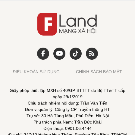
ĐIỀU KHOẢN SỬ DỤNG
CHÍNH SÁCH BẢO MẬT
Giấy phép thiết lập MXH số 40/GP-BTTTT do Bộ TT&TT cấp
ngày 29/1/2019
Chịu trách nhiệm nội dung: Trần Văn Tiến
Đơn vị quản lý: Công ty CP Truyền thông HT
Trụ sở: 30 Hồ Tùng Mậu, Phú Diễn, Hà Nội
Phụ trách phía Nam: Trần Đức Khải
Điện thoại: 0901.06.4444
Địa chỉ: 247/10 Hoàng Hoa Thám, Phường Tân Bình, TP.HCM