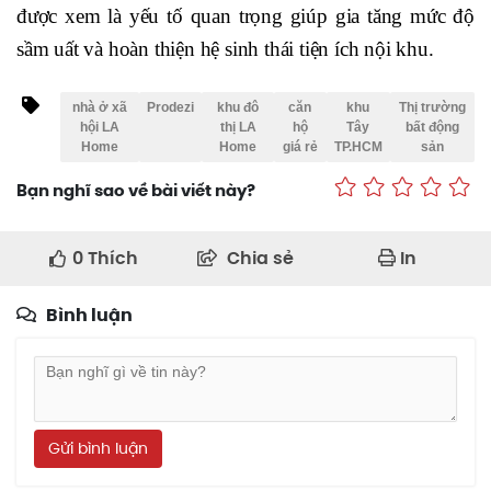
được xem là yếu tố quan trọng giúp gia tăng mức độ
sầm uất và hoàn thiện hệ sinh thái tiện ích nội khu.
nhà ở xã
Prodezi
khu đô
căn
khu
Thị trường
hội LA
thị LA
hộ
Tây
bất động
Home
Home
giá rẻ
TP.HCM
sản
Bạn nghĩ sao về bài viết này?
0
Thích
Chia sẻ
In
Bình luận
Gửi bình luận