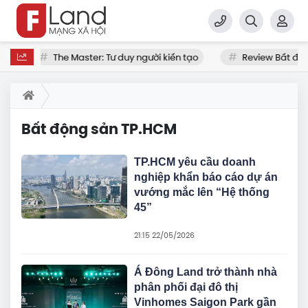
à
The Master: Tư duy người kiến tạo
Review Bất độn
Bất động sản TP.HCM
TP.HCM yêu cầu doanh
nghiệp khẩn báo cáo dự án
vướng mắc lên “Hệ thống
45”
21:15 22/05/2026
Á Đông Land trở thành nhà
phân phối đại đô thị
Vinhomes Saigon Park gần