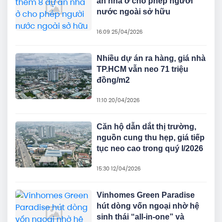
án nhà ở cho phép người
nước ngoài sở hữu
16:09 25/04/2026
Nhiều dự án ra hàng, giá nhà
TP.HCM vẫn neo 71 triệu
đồng/m2
11:10 20/04/2026
Căn hộ dẫn dắt thị trường,
nguồn cung thu hẹp, giá tiếp
tục neo cao trong quý I/2026
15:30 12/04/2026
Vinhomes Green Paradise
hút dòng vốn ngoại nhờ hệ
sinh thái “all-in-one” và