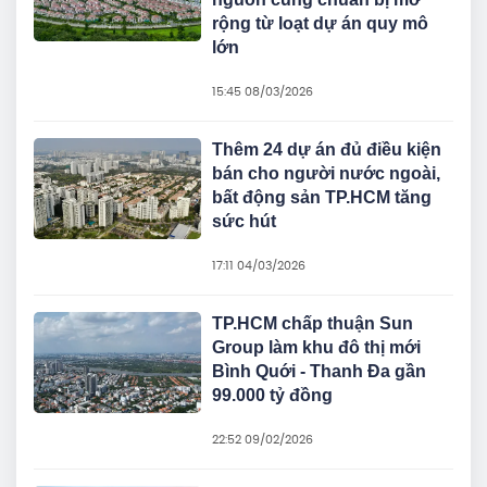
rộng từ loạt dự án quy mô
lớn
15:45 08/03/2026
Thêm 24 dự án đủ điều kiện
bán cho người nước ngoài,
bất động sản TP.HCM tăng
sức hút
17:11 04/03/2026
TP.HCM chấp thuận Sun
Group làm khu đô thị mới
Bình Quới - Thanh Đa gần
99.000 tỷ đồng
22:52 09/02/2026